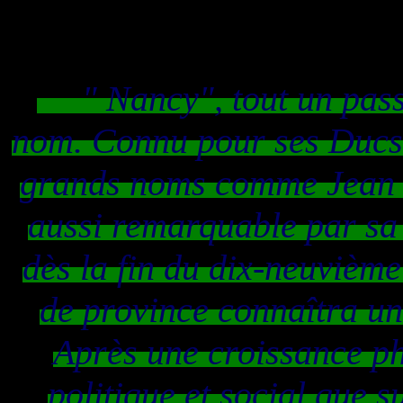
" Nancy", tout un pas
nom. Connu pour ses Ducs
grands noms comme Jean P
aussi
remarquable par sa
dès la fin du dix-neuvième s
de province connaîtra un
Après une
croissance
ph
politique et social que s