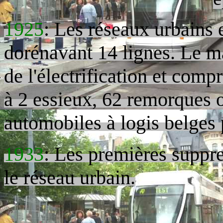
1925
: Les réseaux urbains
dorénavant 14 lignes. Le ma
de l'électrification et comp
à 2 essieux, 62 remorques o
automobiles à logis belges 
1933
: Les premières suppre
le réseau urbain.