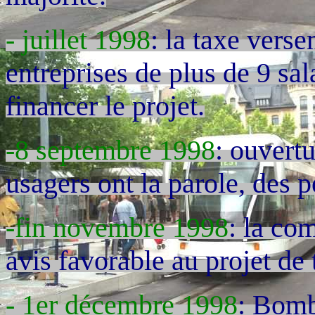
- juillet 1998
: la taxe verse
entreprises de plus de 9 sa
financer le projet.
-8 septembre 1998
: ouvertu
usagers ont la parole, des p
-fin novembre 1998
: la co
avis favorable au projet de
- 1er décembre 1998
: Bomb