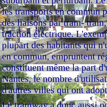
suburbain et périurbain. L
les transports en commun plu
des liaisons par tram- train
traction électrique. L'exem
plupart des habitants qui n'
en commun, empruntent régu
constituent même la part d'
Nantes, le nombre d'utilisa
d'autres villes qui ont adop
Le tramway a donc aussi pou