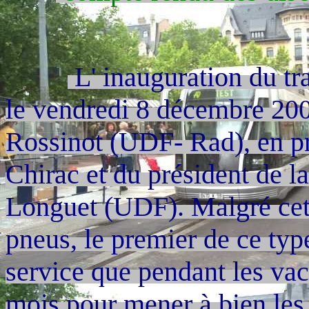
L' inauguration du tr
le vendredi 8 décembre 200
Rossinot (UDF- Rad), en 
Chirac et du président de l
Longuet (UDF). Malgré cett
pneus, le premier de ce typ
service que pendant les vaca
mois pour mener à bien les 