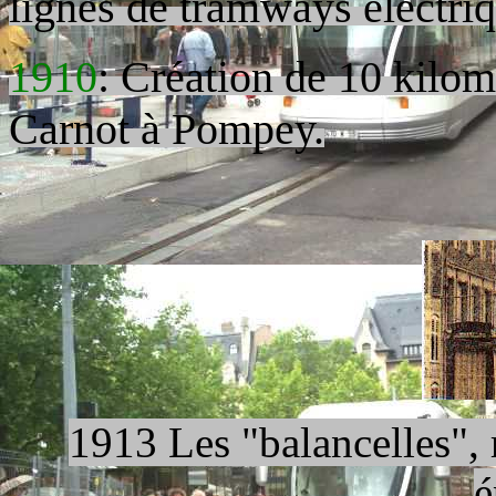
lignes de tramways électriq
1910
: Création de 10 kilomè
Carnot à Pompey.
1913 Les "balancelles", 
é