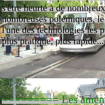
s'être heurté à de nombreux 
nombreuses polémiques, le 
l'une des technologies les 
plus pratique, plus rapide...
========= Les aména