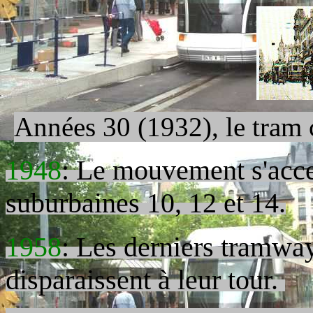
Années 30 (1932), le tram
1948
: Le mouvement s'accen
suburbaines 10, 12 et 14.
1958
: Les derniers tramway
disparaissent à leur tour.