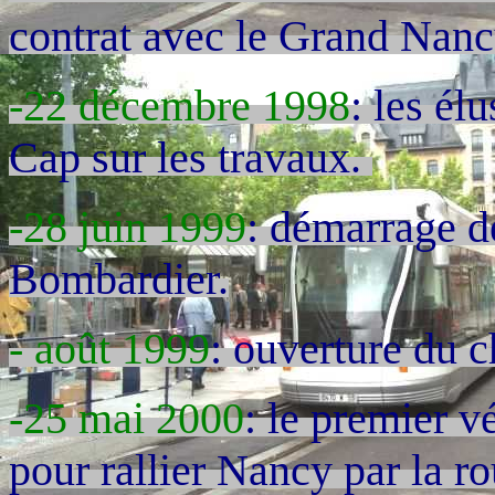
contrat avec le Grand Nanc
-22 décembre 1998
: les él
Cap sur les travaux.
-28 juin 1999
: démarrage d
Bombardier.
- août 1999
: ouverture du c
-25 mai 2000
: le premier v
pour rallier Nancy par la ro