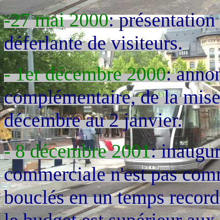
-27 mai 2000
: présentatio
déferlante de visiteurs.
- 1er décembre 2000
: anno
complémentaire, de la mise
décembre au 2 janvier.
- 8 décembre 2001
: inaugur
commerciale n'est pas comm
bouclés en un temps record