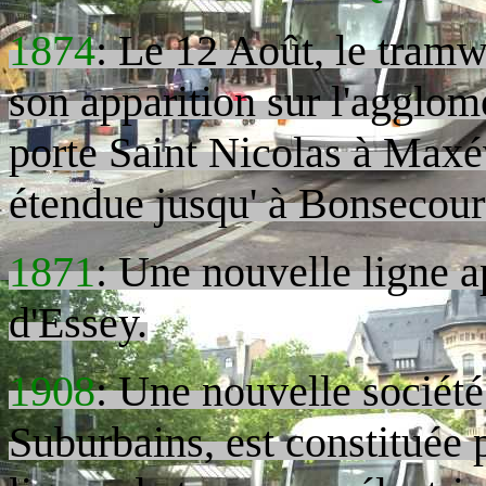
1874
: Le 12 Août, le tramw
son apparition sur l'agglomé
porte Saint Nicolas à Maxév
étendue jusqu' à Bonsecour
1871
: Une nouvelle ligne a
d'Essey.
1908
: Une nouvelle socié
Suburbains, est constituée p