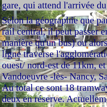
gare, qui attend l'arrivée
Selon la géographie que par
rail central, il peut passe
manière qu'un bus) ou alors
ligne traverse l'agglomérat
ouest/ nord-est de 11km, e
Vandoeuvre -lès- Nancy, Sa
Au total ce sont 18 tramway
deux en réserve. Actuelleme