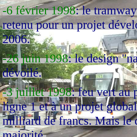
-6 février 1998
: le tramway
retenu pour un projet dévelo
2006.
-26 juin 1998
: le design "n
dévoilé.
-3 juillet 1998
: feu vert a
ligne 1 et à un projet globa
milliard de francs. Mais le 
majorité.