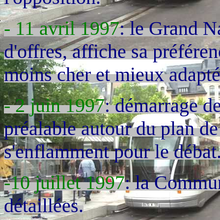
- 11 avril 1997
: le Grand N
d'offres, affiche sa préfére
moins cher et mieux adapté
- 2 juin 1997
: démarrage de
préalable autour du plan d
s'enflamment pour le débat
-10 juillet 1997
: la Commun
détaillées.