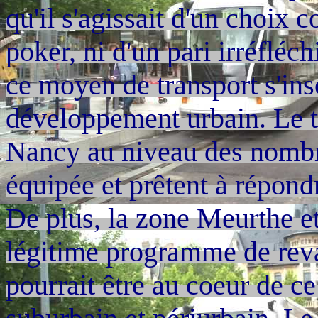
qu'il s'agissait d'un choix 
poker, ni d'un pari irréfléc
ce moyen de transport s'ins
développement urbain. Le t
Nancy au niveau des nombre
équipée et prêtent à répond
De plus, la zone Meurthe et 
légitime programme de reva
pourrait être au coeur de c