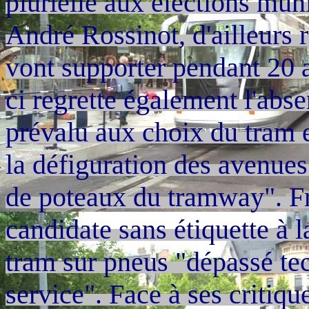
plurielle aux élections muni
André Rossinot, d'ailleurs r
vont supporter pendant 20 a
ci regrette également l'abs
prévalu aux choix du tram e
la défiguration des avenues
de poteaux du tramway". F
candidate sans étiquette à 
tram sur pneus "dépassé te
service". Face à ses critiq