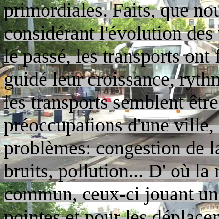
primordiales. Faits, que no
considérant l'évolution des v
le passé, les transports ont
guidé leur croissance, ryth
les transports semblent êtr
préoccupations d'une ville, 
problèmes: congestion de l
bruits, pollution... D' où la
commun, ceux-ci jouant un 
pointes et pour les déplace