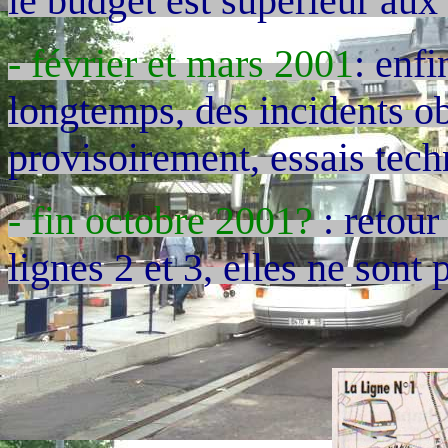
le budget est supérieur aux
- février et mars 2001
: enfi
longtemps, des incidents ob
provisoirement, essais tec
- fin octobre 2001?
: retour
lignes 2 et 3, elles ne sont 