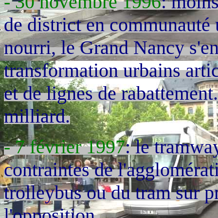
- 30 novembre 1996
: moins
de district en communauté 
nourri, le Grand Nancy s'e
transformation urbains arti
et de lignes de rabattement
milliard.
- 7 février 1997
: le tramway
contraintes de l'agglomérati
trolleybus ou du tram sur p
l'opposition.