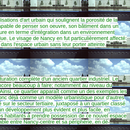
tions d'art urbain qui soulignent la porosité de la
 capable de penser son oeuvre, son bâtiment dans un
ecture en terme d'intégration dans un environnement
olue. Le visage de Nancy en fut particulièrement affecté:
 dans l'espace urbain sans leur porter atteinte.
cturation complète d'un ancien quartier industriel. Le
e encore beaucoup à faire; notamment au niveau du
 Ainsi, ce quartier apparaît comme un des exemples les
 donc déjà comme un modèle urbanistique pour d'autres
sur le secteur tertiaire, juxtaposé à un quartier classé
 un développement plus évident et plus facile, en
des habitants à prendre possession de ce nouvel espace
rable entre Nancy-centre et sa périphérie, en dé-