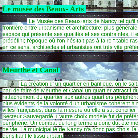
Le musée des Beaux- Arts
Le Musée des Beaux-arts de Nancy tel qu'il se
frontière entre urbanisme et architecture: plus généra
espace qui présente ses qualités et ses contraintes, il 
prédéfini; l'époque où l'on hésitait pas à faire " table
en ce sens, architectes et urbanistes ont très vite préfé
Meurthe et Canal
L
a création d' un quartier en banlieue, on le sai
pari de faire de Meurthe et Canal un quartier attractif
rattachement du quartier aux autres quartiers périphér
plus évidents de la volonté d'un urbanisme cohérent à
villes françaises, dans la mesure où elle a sut concilie
Secteur Sauvegardé. L'autre choix modèle fut de préfére
périphérie. Un combat de long terme a donc dut été me
de vie. La municipalité de Nancy n'a donc pas choisi la
densifiant le tissu urbain.