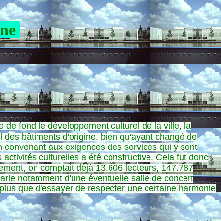
ine
e de fond le développement culturel de la ville, la
iel des bâtiments d'origine, bien qu'ayant changé de
 en convenant aux exigences des services qui y sont
 activités culturelles a été constructive. Cela fut donc
ement, on comptait déjà 13.606 lecteurs, 147.787
arle notamment d'une éventuelle salle de concert
a plus que d'essayer de respecter une certaine harmonie