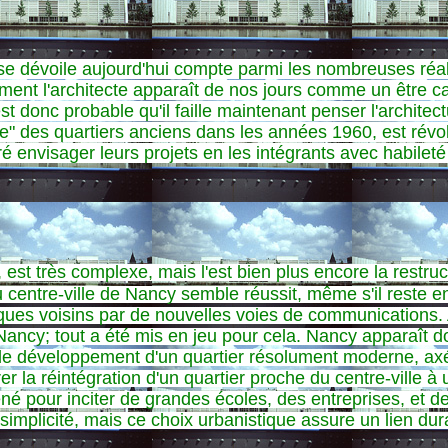
 dévoile aujourd'hui compte parmi les nombreuses réalisa
lement l'architecte apparaît de nos jours comme un être
est donc probable qu'il faille maintenant penser l'archit
 rase" des quartiers anciens dans les années 1960, est rév
ré envisager leurs projets en les intégrants avec habileté
t, est très complexe, mais l'est bien plus encore la restru
 du centre-ville de Nancy semble réussit, même s'il rest
iques voisins par de nouvelles voies de communications.
 Nancy; tout a été mis en jeu pour cela. Nancy apparaît
r le développement d'un quartier résolument moderne, axé 
r la réintégration d'un quartier proche du centre-ville à
né pour inciter de grandes écoles, des entreprises, et 
 simplicité, mais ce choix urbanistique assure un lien du