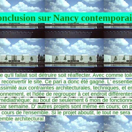
nclusion sur Nancy contempora
u'il fallait soit détruire soit réaffecter. Avec comme toil
 reconvertir le site. Ce pari a donc été gagné. L' essent
 assimilé aux contraintes architecturales, techniques, et
ionnement, et l'idée de regrouper à cet endroit différentes
 médiathèque: au bout de seulement 6 mois de fonctionn
ar semaine. D' autres projets sont même en cours; on p
ours de l'ensemble. Si le projet aboutit, le tout ne ser
emble architectural.